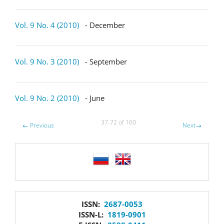
Vol. 9 No. 4 (2010)
- December
Vol. 9 No. 3 (2010)
- September
Vol. 9 No. 2 (2010)
- June
37-72 of 160
←
Previous
Next
→
language
issn
ISSN:
2687-0053
ISSN-L:
1819-0901