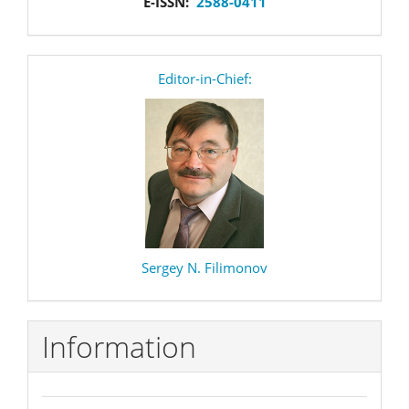
E-ISSN:
2588-0411
editor
Editor-in-Chief:
Sergey N. Filimonov
Information