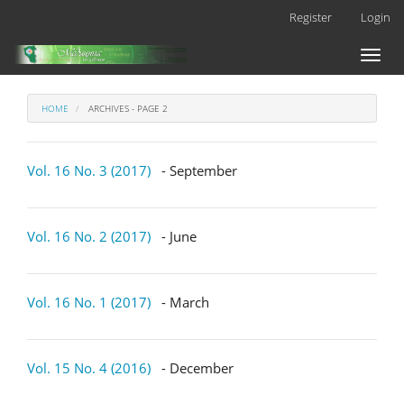
Main
Register
Login
Navigation
Main
Toggl
Content
naviga
Sidebar
HOME
ARCHIVES - PAGE 2
Vol. 16 No. 3 (2017)
- September
Vol. 16 No. 2 (2017)
- June
Vol. 16 No. 1 (2017)
- March
Vol. 15 No. 4 (2016)
- December