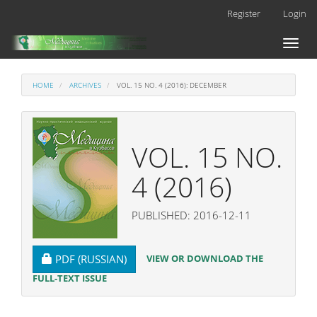
Main
Register
Login
Navigation
Main
Toggl
Content
naviga
Sidebar
HOME
ARCHIVES
VOL. 15 NO. 4 (2016): DECEMBER
VOL. 15 NO.
4 (2016)
PUBLISHED: 2016-12-11
REQUIRES SUBSCRIPTION
VIEW OR DOWNLOAD THE
PDF (RUSSIAN)
FULL-TEXT ISSUE