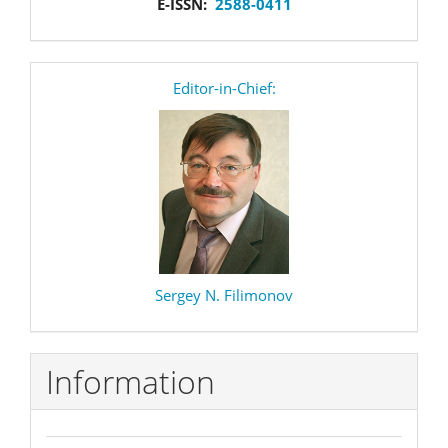
E-ISSN:
2588-0411
editor
Editor-in-Chief:
Sergey N. Filimonov
Information