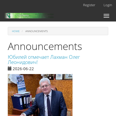
Main
Register
Login
Navigation
Main
Toggl
Content
naviga
Sidebar
HOME
ANNOUNCEMENTS
Announcements
Юбилей отмечает Лахман Олег
Леонидович!
2026-06-22