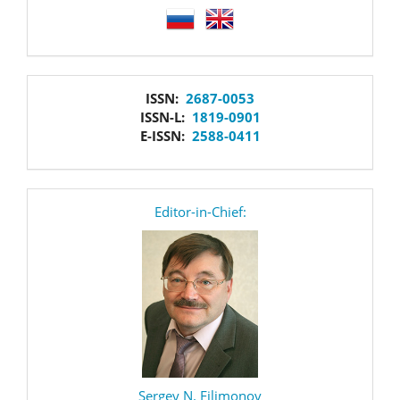
language
issn
ISSN:
2687-0053
ISSN-L:
1819-0901
E-ISSN:
2588-0411
editor
Editor-in-Chief:
Sergey N. Filimonov