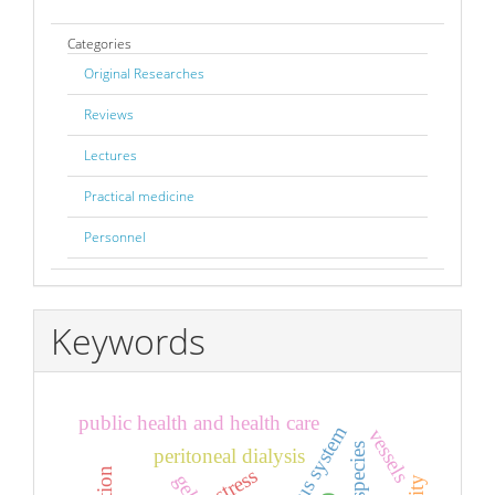
Categories
Original Researches
Reviews
Lectures
Practical medicine
Personnel
Keywords
public health and health care
vessels
peritoneal dialysis
gel