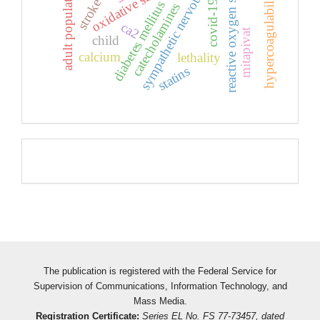
sympathetic nervous system
reactive oxygen species
oxidative stress
adult population
hypercoagulability
stroke
covid-19
diabetes mellitus
catecholamines
ca2
mitapivat
child
calcium
lethality
statins
Pageviews
The publication is registered with the Federal Service for
Supervision of Communications, Information Technology, and
Mass Media.
Registration Certificate:
Series EL No. FS 77-73457, dated