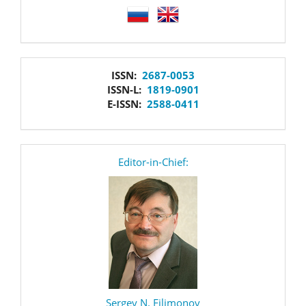
language
issn
ISSN:
2687-0053
ISSN-L:
1819-0901
E-ISSN:
2588-0411
editor
Editor-in-Chief:
Sergey N. Filimonov