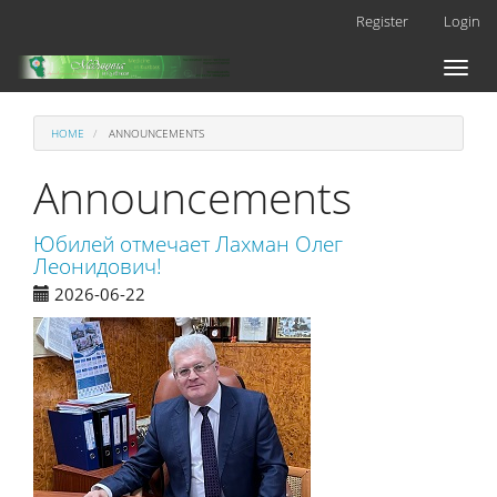
Main
Register
Login
Navigation
Main
Toggl
Content
naviga
Sidebar
HOME
ANNOUNCEMENTS
Announcements
Юбилей отмечает Лахман Олег
Леонидович!
2026-06-22