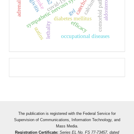
adrenal glands
comorbid pathology
gingivitis
sympathetic nervous system
aldosterone
stroke
ca2
covid-19
calcium
gel
diabetes mellitus
efficacy
lethality
statins
occupational diseases
Pageviews
The publication is registered with the Federal Service for
Supervision of Communications, Information Technology, and
Mass Media.
Registration Certificate:
Series EL No. FS 77-73457, dated