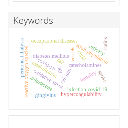
Keywords
statins
occupational diseases
peritoneal dialysis
adult population
efficacy
reactive oxygen species
vessels
child
diabetes mellitus
covid-19
ca2
rehabilitation
catecholamines
gel
calcium
oxidative stress
lethality
stroke
aldosterone
infection covid-19
hypercoagulability
gingivitis
Pageviews