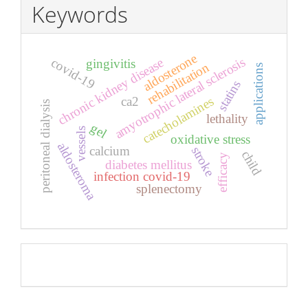
Keywords
aldosterone
amyotrophic lateral sclerosis
covid-19
chronic kidney disease
gingivitis
rehabilitation
applications
statins
catecholamines
ca2
peritoneal dialysis
lethality
gel
vessels
oxidative stress
aldosteroma
calcium
stroke
child
efficacy
diabetes mellitus
infection covid-19
splenectomy
Pageviews