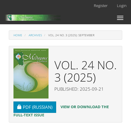
Main
Register
Login
Navigation
Main
Toggl
Content
naviga
Sidebar
HOME
ARCHIVES
VOL. 24 NO. 3 (2025): SEPTEMBER
VOL. 24 NO.
3 (2025)
PUBLISHED: 2025-09-21
REQUIRES SUBSCRIPTION
VIEW OR DOWNLOAD THE
PDF (RUSSIAN)
FULL-TEXT ISSUE