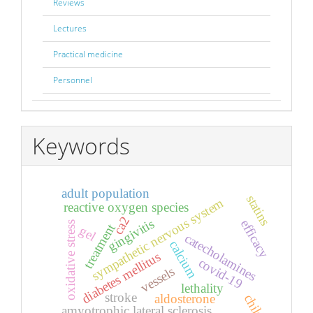
Reviews
Lectures
Practical medicine
Personnel
Keywords
adult population
statins
sympathetic nervous system
reactive oxygen species
ca2
gingivitis
efficacy
oxidative stress
treatment
gel
catecholamines
calcium
diabetes mellitus
covid-19
vessels
lethality
stroke
aldosterone
child
amyotrophic lateral sclerosis