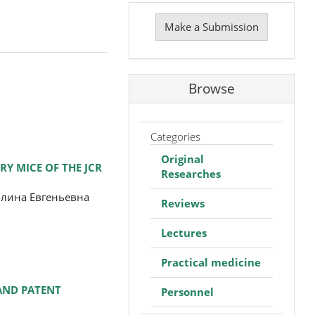
Make
a
Make a Submission
Submission
Browse
Categories
Original
Y MICE OF THE JCR
Researches
олина Евгеньевна
Reviews
Lectures
Practical medicine
AND PATENT
Personnel