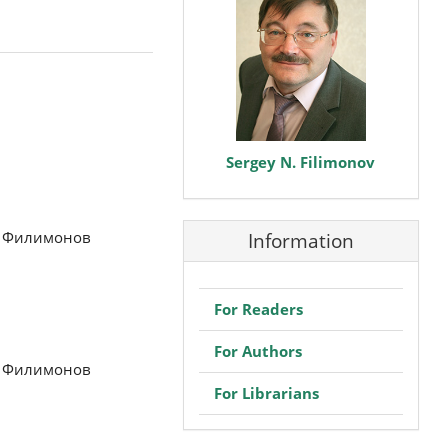
Sergey N. Filimonov
ч Филимонов
Information
For Readers
For Authors
ч Филимонов
For Librarians