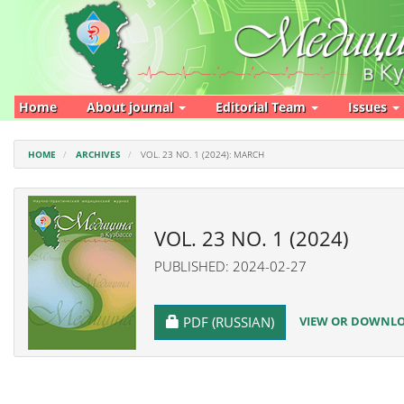
Main
Navigation
Main
Content
Sidebar
Home
About journal
Editorial Team
Issues
HOME
ARCHIVES
VOL. 23 NO. 1 (2024): MARCH
VOL. 23 NO. 1 (2024)
PUBLISHED: 2024-02-27
REQUIRES SUBSCRIPTION
VIEW OR DOWNLOA
PDF (RUSSIAN)