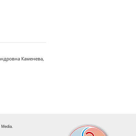
андровна Каменева,
s Media.