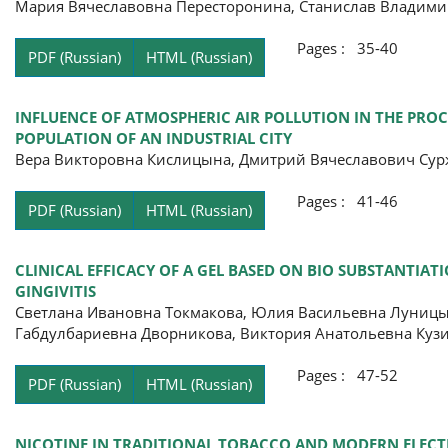
Мария Вячеславовна Пересторонина, Станислав Владими
Pages : 35-40
PDF (Russian)
HTML (Russian)
INFLUENCE OF ATMOSPHERIC AIR POLLUTION IN THE PROC
POPULATION OF AN INDUSTRIAL CITY
Вера Викторовна Кислицына, Дмитрий Вячеславович Сур
Pages : 41-46
PDF (Russian)
HTML (Russian)
CLINICAL EFFICACY OF A GEL BASED ON BIO SUBSTANTIA
GINGIVITIS
Светлана Ивановна Токмакова, Юлия Васильевна Луницы
Габдулбариевна Дворникова, Виктория Анатольевна Куз
Pages : 47-52
PDF (Russian)
HTML (Russian)
NICOTINE IN TRADITIONAL TOBACCO AND MODERN ELECT