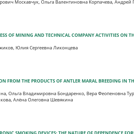
рович Москавчук, Ольга Валентиновна Корпачева, Андрей 
ESS OF MINING AND TECHNICAL COMPANY ACTIVITIES ON TH
жиков, Юлия Сергеевна Ликонцева
TION FROM THE PRODUCTS OF ANTLER MARAL BREEDING IN T
на, Ольга Владимировна Бондаренко, Вера Феопеновна Ту
икова, Алёна Олеговна Шевякина
RONIC SMOKING DEVICES: THE NATURE OF DEPENDENCE FO