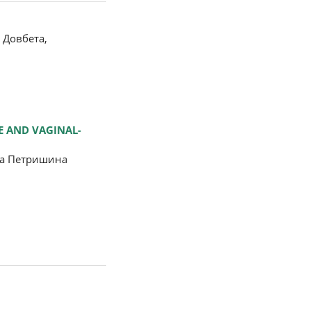
 Довбета,
E AND VAGINAL-
на Петришина