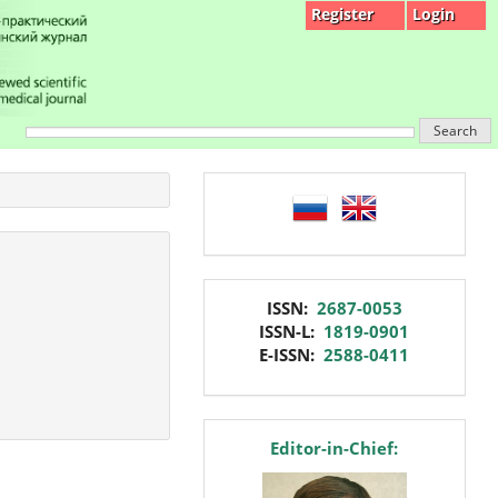
Register
Login
Search
language
issn
ISSN:
2687-0053
ISSN-L:
1819-0901
E-ISSN:
2588-0411
editor
Editor-in-Chief: