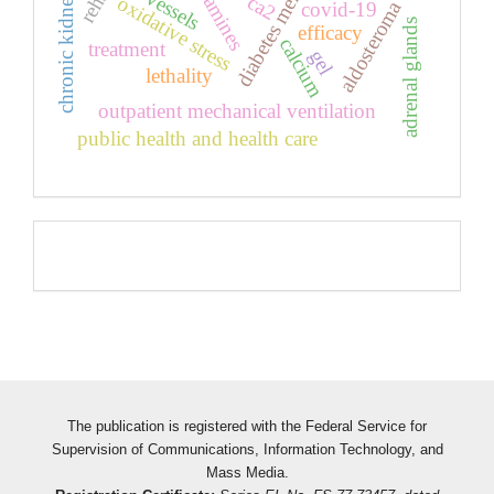
chronic kidney disease
diabetes mellitus
vessels
ca2
oxidative stress
aldosteroma
covid-19
adrenal glands
efficacy
calcium
treatment
gel
lethality
outpatient mechanical ventilation
public health and health care
Pageviews
The publication is registered with the Federal Service for
Supervision of Communications, Information Technology, and
Mass Media.