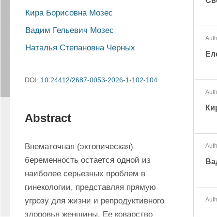
Св
Кира Борисовна Мозес
Вадим Гельевич Мозес
Auth
Наталья Степановна Черных
Ел
DOI:
10.24412/2687-0053-2026-1-102-104
Auth
Ки
Abstract
Внематочная (эктопическая) 
Auth
беременность остается одной из 
Ва
наиболее серьезных проблем в 
гинекологии, представляя прямую 
угрозу для жизни и репродуктивного 
Auth
здоровья женщины. Ее коварство 
На