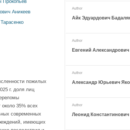
ч Прокопьев
Author
ович Аникеев
Айк Эдуардович Бадаля
 Тарасенко
Author
Евгений Александрович
Author
исленности пожилых 
Александр Юрьевич Як
25 г. доля лиц 
ереломы 
 около 35% всех 
Author
ьных современных 
Леонид Константинович
реждений, имеющих 