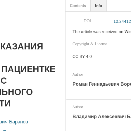
Contents
Info
DOI
10.24412
The article was
received on
We
ОКАЗАНИЯ
Copyright & License
CC BY 4.0
 ПАЦИЕНТКЕ
Author
 С
Роман Геннадьевич Вор
ЛЬНОГО
ТИ
Author
Владимир Алексеевич Б
вич Баранов