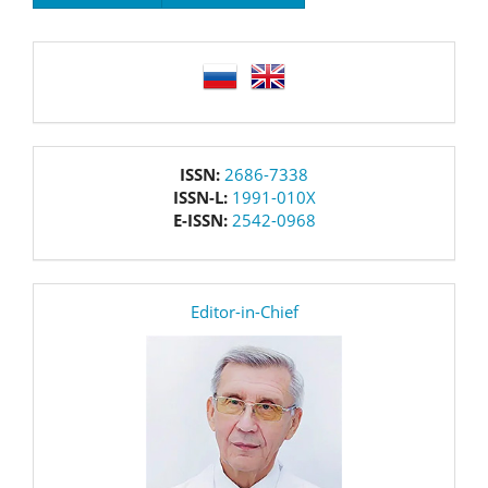
language
issn
ISSN:
2686-7338
ISSN-L:
1991-010X
E-ISSN:
2542-0968
editor
Editor-in-Chief