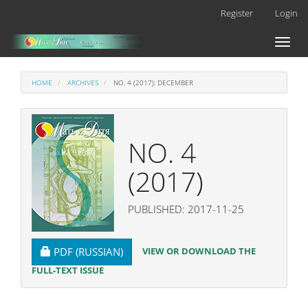
Main
Register
Login
Navigation
Main
Toggl
Content
naviga
Sidebar
HOME
ARCHIVES
NO. 4 (2017): DECEMBER
NO. 4
(2017)
PUBLISHED: 2017-11-25
REQUIRES SUBSCRIPTION
VIEW OR DOWNLOAD THE
PDF (RUSSIAN)
FULL-TEXT ISSUE