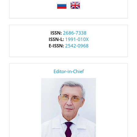
language
issn
ISSN:
2686-7338
ISSN-L:
1991-010X
E-ISSN:
2542-0968
editor
Editor-in-Chief