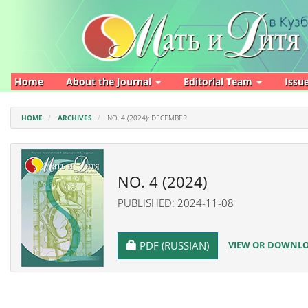
Main
Navigation
Main
Content
Sidebar
Home
About the Journal
Editorial Team
Issu
HOME
ARCHIVES
NO. 4 (2024): DECEMBER
NO. 4 (2024)
PUBLISHED: 2024-11-08
REQUIRES SUBSCRIPTION
VIEW OR DOWNLOA
PDF (RUSSIAN)