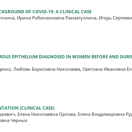
KGROUND OF COVID-19: A CLINICAL CASE
ллина, Ирина Робинзоновна Рахматуллина, Игорь Сергееви
UAMOUS EPITHELIUM DIAGNOSED IN WOMEN BEFORE AND DUR
нко, Любовь Борисовна Николаева, Светлана Ивановна Ел
ATION (CLINICAL CASE)
кевич, Елена Николаевна Орлова, Елена Владимировна Руд
новна Черных