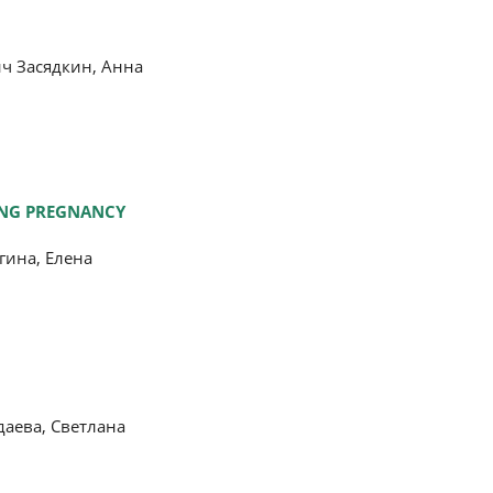
ч Засядкин, Анна
ING PREGNANCY
гина, Елена
аева, Светлана