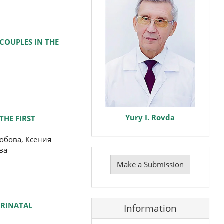
COUPLES IN THE
Yury I. Rovda
THE FIRST
обова, Ксения
ва
Make
a
Make a Submission
Submission
ERINATAL
Information