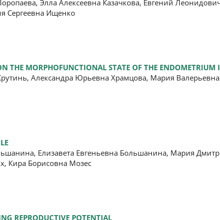
ропаева, Элла Алексеевна Казачкова, Евгений Леонидович
ия Сергеевна Ищенко
S ON THE MORPHOFUNCTIONAL STATE OF THE ENDOMETRIUM 
рутинь, Александра Юрьевна Храмцова, Мария Валерьевна 
LE
льшанина, Елизавета Евгеньевна Большанина, Мария Дмит
х, Кира Борисовна Мозес
NING REPRODUCTIVE POTENTIAL