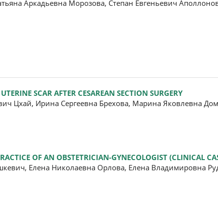
атьяна Аркадьевна Морозова, Степан Евгеньевич Аполлоно
UTERINE SCAR AFTER CESAREAN SECTION SURGERY
вич Цхай, Ирина Сергеевна Брехова, Марина Яковлевна До
RACTICE OF AN OBSTETRICIAN-GYNECOLOGIST (CLINICAL CA
кевич, Елена Николаевна Орлова, Елена Владимировна Руд