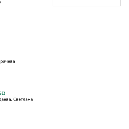
в
мрачева
SE)
аева, Светлана