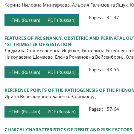
Карина Ниловна Мингареева, Альфия Галимовна Ящук, К
Pages : 41-47
HTML (Russian)
PDF (Russian)
FEATURES OF PREGNANCY, OBSTETRIC AND PERINATAL OUT
1ST TRIMESTER OF GESTATION
Людмила Станиславовна Ищенко, Екатерина Евгеньевна Во
Николаевна Шамаева, Елена Романовна Вейсенборн, Юл
Pages : 48-56
HTML (Russian)
PDF (Russian)
REFERENCE POINTS OF THE PATHOGENESIS OF THE PHEN
Ирина Вячеславовна Бабенко-Сорокопуд
Pages : 57-64
HTML (Russian)
PDF (Russian)
CLINICAL CHARACTERISTICS OF DEBUT AND RISK FACTORS 