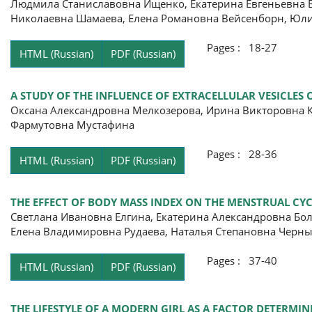
Людмила Станиславовна Ищенко, Екатерина Евгеньевна Во
Николаевна Шамаева, Елена Романовна Вейсенборн, Юл
Pages : 18-27
HTML (Russian)
PDF (Russian)
A STUDY OF THE INFLUENCE OF EXTRACELLULAR VESICLE
Оксана Александровна Мелкозерова, Ирина Викторовна К
Фармутовна Мустафина
Pages : 28-36
HTML (Russian)
PDF (Russian)
THE EFFECT OF BODY MASS INDEX ON THE MENSTRUAL CYC
Светлана Ивановна Елгина, Екатерина Александровна Бо
Елена Владимировна Рудаева, Наталья Степановна Черны
Pages : 37-40
HTML (Russian)
PDF (Russian)
THE LIFESTYLE OF A MODERN GIRL AS A FACTOR DETERMI