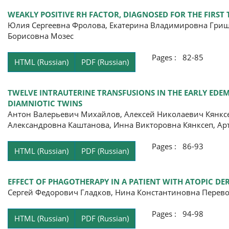
WEAKLY POSITIVE RH FACTOR, DIAGNOSED FOR THE FIRST
Юлия Сергеевна Фролова, Екатерина Владимировна Грище
Борисовна Мозес
Pages : 82-85
HTML (Russian)
PDF (Russian)
TWELVE INTRAUTERINE TRANSFUSIONS IN THE EARLY EDE
DIAMNIOTIC TWINS
Антон Валерьевич Михайлов, Алексей Николаевич Кянксе
Александровна Каштанова, Инна Викторовна Кянксеп, А
Pages : 86-93
HTML (Russian)
PDF (Russian)
EFFECT OF PHAGOTHERAPY IN A PATIENT WITH ATOPIC DER
Сергей Федорович Гладков, Нина Константиновна Перев
Pages : 94-98
HTML (Russian)
PDF (Russian)