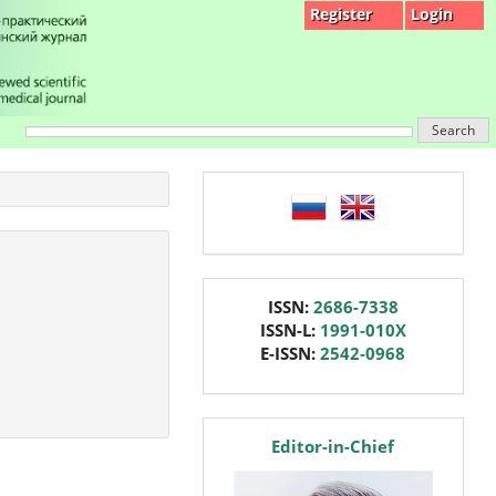
Register
Login
Search
language
issn
ISSN:
2686-7338
ISSN-L:
1991-010X
E-ISSN:
2542-0968
editor
Editor-in-Chief