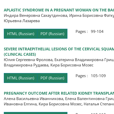
APLASTIC SYNDROME IN A PREGNANT WOMAN ON THE BAC
Индира Венеровна Сахаутдинова, Ирина Борисовна Фатку
Юрьевна Лазарева
Pages : 99-104
HTML (Russian)
PDF (Russian)
SEVERE INTRAEPITHELIAL LESIONS OF THE CERVICAL SQ
(CLINICAL CASES)
Юлия Сергеевна Фролова, Екатерина Владимировна Грище
Владимировна Рудаева, Кира Борисовна Мозес
Pages : 105-109
HTML (Russian)
PDF (Russian)
PREGNANCY OUTCOME AFTER RELATED KIDNEY TRANSPLANT
Алена Васильевна Иванникова, Елена Валентиновна Гриш
Ивановна Елгина, Кира Борисовна Мозес, Наталья Степа