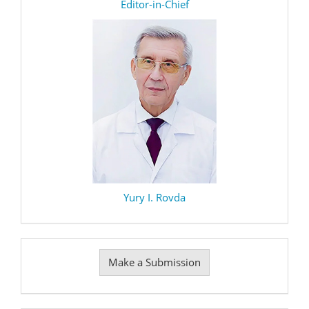
editor
Editor-in-Chief
Yury I. Rovda
Make
Make a Submission
a
Submission