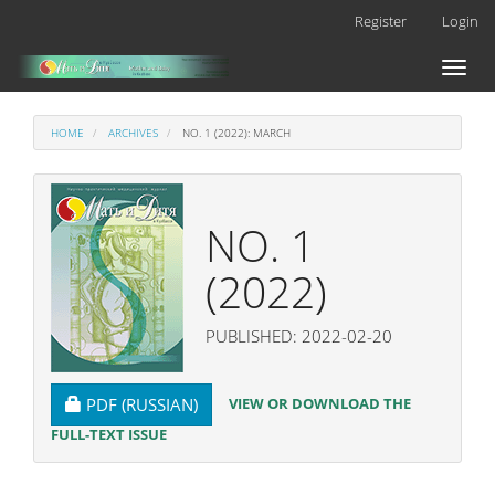
Main
Register
Login
Navigation
Main
Toggl
Content
naviga
Sidebar
HOME
ARCHIVES
NO. 1 (2022): MARCH
NO. 1
(2022)
PUBLISHED: 2022-02-20
REQUIRES SUBSCRIPTION
VIEW OR DOWNLOAD THE
PDF (RUSSIAN)
FULL-TEXT ISSUE