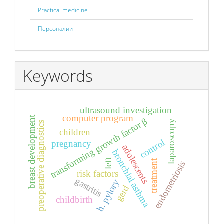
Practical medicine
Персоналии
Keywords
ultrasound investigation
computer program
breast development
transforming growth factor β
laparoscopy
preoperative diagnostics
children
control
pregnancy
adolescents
bronchial asthma
left
treatment
endometriosis
risk factors
gastritis
h. pylory
gerd
childbirth