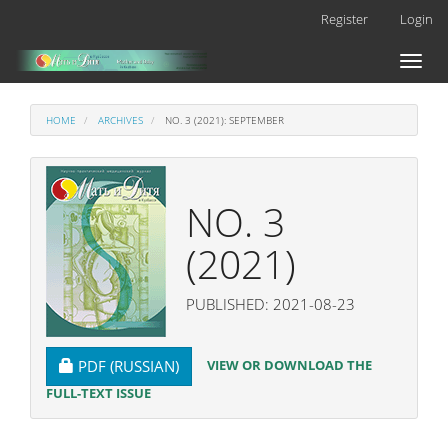
Main
Register
Login
Navigation
Main
Toggl
Content
naviga
Sidebar
HOME
ARCHIVES
NO. 3 (2021): SEPTEMBER
NO. 3
(2021)
PUBLISHED: 2021-08-23
REQUIRES SUBSCRIPTION
VIEW OR DOWNLOAD THE
PDF (RUSSIAN)
FULL-TEXT ISSUE