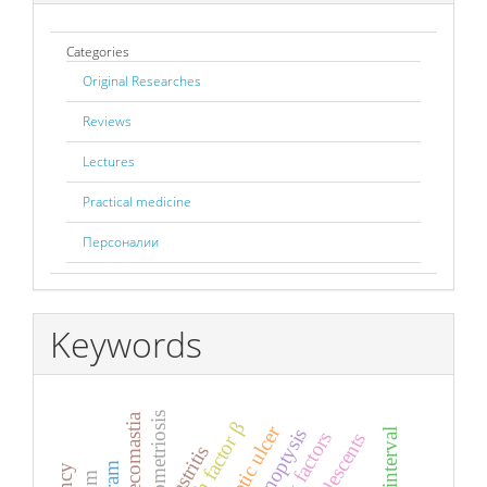
Categories
Original Researches
Reviews
Lectures
Practical medicine
Персоналии
Keywords
endometriosis
gynecomastia
peptic ulcer
hemoptysis
risk factors
adolescents
gastritis