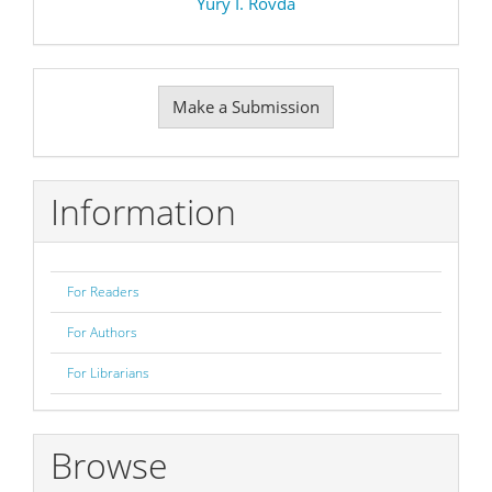
Yury I. Rovda
Make
Make a Submission
a
Submission
Information
For Readers
For Authors
For Librarians
Browse