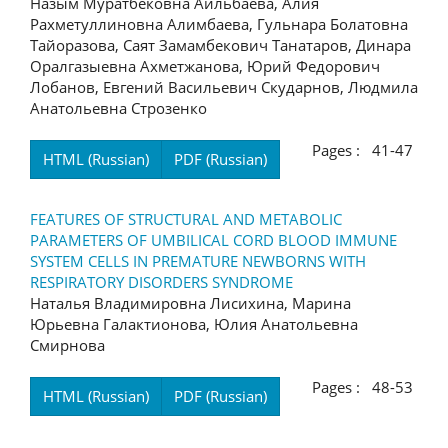
Назым Муратбековна Аильбаева, Алия
Рахметуллиновна Алимбаева, Гульнара Болатовна
Тайоразова, Саят Замамбекович Танатаров, Динара
Оралгазыевна Ахметжанова, Юрий Федорович
Лобанов, Евгений Васильевич Скударнов, Людмила
Анатольевна Строзенко
Pages : 41-47
HTML (Russian)
PDF (Russian)
FEATURES OF STRUCTURAL AND METABOLIC
PARAMETERS OF UMBILICAL CORD BLOOD IMMUNE
SYSTEM CELLS IN PREMATURE NEWBORNS WITH
RESPIRATORY DISORDERS SYNDROME
Наталья Владимировна Лисихина, Марина
Юрьевна Галактионова, Юлия Анатольевна
Смирнова
Pages : 48-53
HTML (Russian)
PDF (Russian)