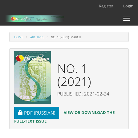
Main
Register
Login
Navigation
Main
Toggl
Content
naviga
Sidebar
HOME
ARCHIVES
NO. 1 (2021): MARCH
NO. 1
(2021)
PUBLISHED: 2021-02-24
REQUIRES SUBSCRIPTION
VIEW OR DOWNLOAD THE
PDF (RUSSIAN)
FULL-TEXT ISSUE