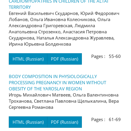
CARDIOMYOPATHIES IN CHILDREN OF THE ALTAI
TERRITORY
Евгений Васильевич Скударнов, Юрий Федорович
Лобанов, Ольга Ивановна Колесникова, Ольга
Александровна Григоревская, Людмила
Анатольевна Строзенко, Анастасия Петровна
Скударнова, Наталья Александровна Журавлева,
Ирина Юрьевна Болденкова
Pages : 55-60
HTML (Russian)
PDF (Russian)
BODY COMPOSITION IN PHYSIOLOGICALLY
PROCESSING PREGNANCY IN WOMEN WITHOUT
OBESITY OF THE YAROSLAV REGION
Игорь Михайлович Матвеев, Ольга Валентиновна
Троханова, Светлана Павловна Щелыкалина, Вера
Сергеевна Романова
Pages : 61-69
HTML (Russian)
PDF (Russian)