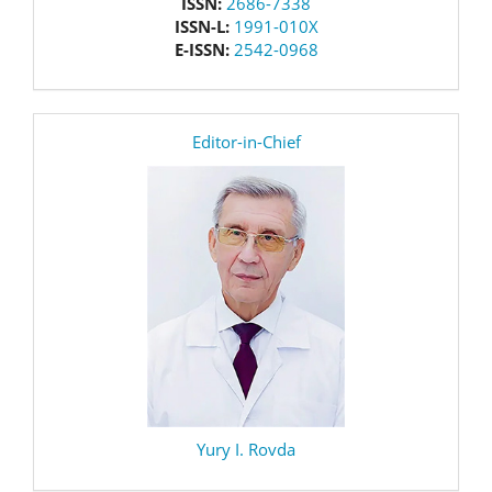
issn
ISSN:
2686-7338
ISSN-L:
1991-010X
E-ISSN:
2542-0968
editor
Editor-in-Chief
Yury I. Rovda