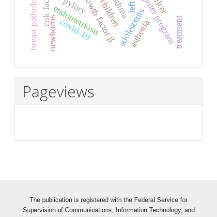
computer program
risk factors
breast pathology
h. pylory
children
left
endometriosis
adolescents
treatment
newborns
covid-19
asthenia
Pageviews
The publication is registered with the Federal Service for
Supervision of Communications, Information Technology, and