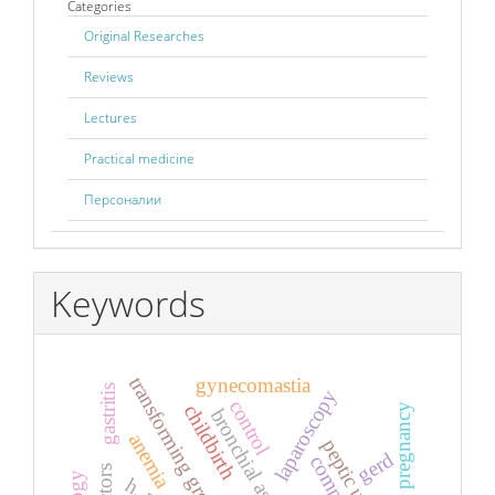
Categories
Original Researches
Reviews
Lectures
Practical medicine
Персоналии
Keywords
transforming growth factor β
gynecomastia
gastritis
laparoscopy
control
childbirth
pregnancy
bronchial asthma
anemia
peptic ulcer
gerd