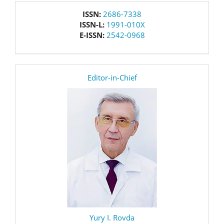
issn
ISSN:
2686-7338
ISSN-L:
1991-010X
E-ISSN:
2542-0968
editor
Editor-in-Chief
Yury I. Rovda