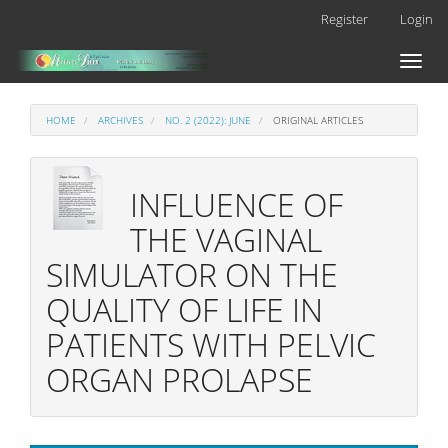
Main
Register
Login
Navigation
Main
Toggl
Content
naviga
Sidebar
HOME
ARCHIVES
NO. 2 (2022): JUNE
ORIGINAL ARTICLES
INFLUENCE OF
THE VAGINAL
SIMULATOR ON THE
QUALITY OF LIFE IN
PATIENTS WITH PELVIC
ORGAN PROLAPSE