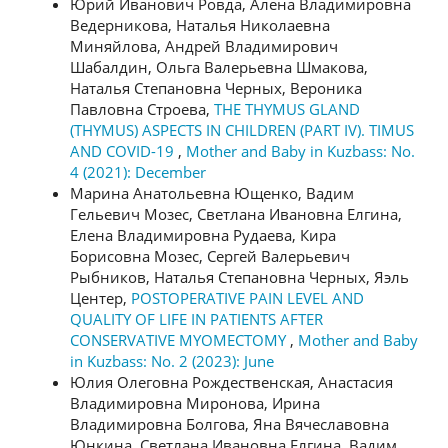
Юрий Иванович Ровда, Алена Владимировна
Ведерникова, Наталья Николаевна
Миняйлова, Андрей Владимирович
Шабалдин, Ольга Валерьевна Шмакова,
Наталья Степановна Черных, Вероника
Павловна Строева,
THE THYMUS GLAND
(THYMUS) ASPECTS IN CHILDREN (PART IV). TIMUS
AND COVID-19
,
Mother and Baby in Kuzbass: No.
4 (2021): December
Марина Анатольевна Ющенко, Вадим
Гельевич Мозес, Светлана Ивановна Елгина,
Елена Владимировна Рудаева, Кира
Борисовна Мозес, Сергей Валерьевич
Рыбников, Наталья Степановна Черных, Яэль
Центер,
POSTOPERATIVE PAIN LEVEL AND
QUALITY OF LIFE IN PATIENTS AFTER
CONSERVATIVE MYOMECTOMY
,
Mother and Baby
in Kuzbass: No. 2 (2023): June
Юлия Олеговна Рождественская, Анастасия
Владимировна Миронова, Ирина
Владимировна Болгова, Яна Вячеславовна
Юнкина, Светлана Ивановна Елгина, Вадим