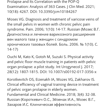
Prolapse and Its Correlation with the POP-Q
Examination: Analysis of 363 Cases. J Clin Med. 2021;
10(18): 4267. DOI: 10.3390/jcm10184267
Moses VG. Diagnosis and treatment of varicose veins of
the small pelvis in women with chronic pelvic pain
syndrome. Pain. 2006; 1(10): 14-17. Russian (Мозес В.Г.
Диагностика и лечение варикозного расширения
вен малого таза у женщин с синдромом
хронических тазовых болей. Боль. 2006. № 1(10). С.
14-17)
Ouchi M, Kato K, Gotoh M, Suzuki S. Physical activity
and pelvic floor muscle training in patients with pelvic
organ prolapse: a pilot study. Int Urogynecol J. 2017;
28(12): 1807-1815. DOI: 10.1007/s00192-017-3356-x
Korotkevitch OS, Eizenakh IA, Mozes VG, Zakharov IS.
Clinical efficiency of vaginal training device in treatment
of pelvic organ prolapse in elderly women.
Fundamental and Clinical Medicine. 2018; 3(4): 32-38.
Russian (Короткевич О.С., Эйзенах И.А., Мозес В.Г.,
Захаров И.С. Клиническая эффективность