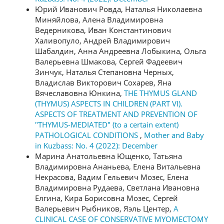
Юрий Иванович Ровда, Наталья Николаевна
Миняйлова, Алена Владимировна
Ведерникова, Иван Константинович
Халивопуло, Андрей Владимирович
Шабалдин, Анна Андреевна Лобыкина, Ольга
Валерьевна Шмакова, Сергей Фадеевич
Зинчук, Наталья Степановна Черных,
Владислав Викторович Сохарев, Яна
Вячеславовна Юнкина,
THE THYMUS GLAND
(THYMUS) ASPECTS IN CHILDREN (PART VI).
ASPECTS OF TREATMENT AND PREVENTION OF
"THYMUS-MEDIATED" (to a certain extent)
PATHOLOGICAL CONDITIONS
,
Mother and Baby
in Kuzbass: No. 4 (2022): December
Марина Анатольевна Ющенко, Татьяна
Владимировна Ананьева, Елена Витальевна
Некрасова, Вадим Гельевич Мозес, Елена
Владимировна Рудаева, Светлана Ивановна
Елгина, Кира Борисовна Мозес, Сергей
Валерьевич Рыбников, Яэль Центер,
A
CLINICAL CASE OF CONSERVATIVE MYOMECTOMY