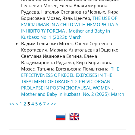
Гельевич Мозес, Елена Владимировна
Рудаева, Наталья Степановна Черных, Кира
Борисовна Мозес, Яэль Центер,
THE USE OF
EMICIZUMAB IN A CHILD WITH HEMOPHILIA A
INHIBITORY FOREMA
,
Mother and Baby in
Kuzbass: No. 1 (2023): March
Вадим Гельевич Мозес, Олеся Сергеевна
Короткевич, Марина Анатольевна Ющенко,
Светлана Ивановна Елгина, Елена
Владимировна Рудаева, Кира Борисовна
Мозес, Татьяна Евгеньевна Помыткина,
THE
EFFECTIVENESS OF KEGEL EXERCISES IN THE
TREATMENT OF GRADE 1-2 PELVIC ORGAN
PROLAPSE IN POSTMENOPAUSAL WOMEN
,
Mother and Baby in Kuzbass: No. 2 (2025): March
<<
<
1
2
3
4
5
6
7
>
>>
language