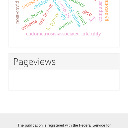
post-covid syndrome
computer program
gynecomastia
bronchial asthma
gastritis
laparoscopy
children
covid-19
risk factors
gerd
newborns
control
h. pylory
left
asthenia
anemia
endometriosis-associated infertility
Pageviews
The publication is registered with the Federal Service for