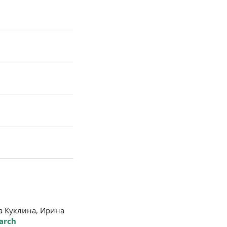
а Куклина, Ирина
March