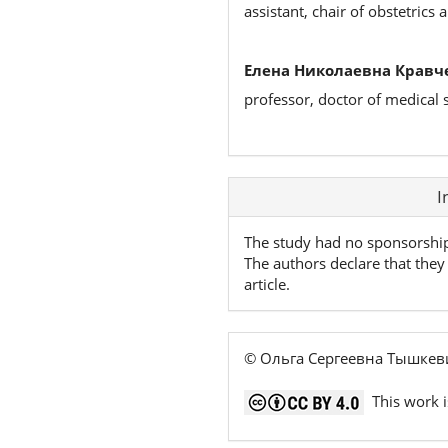
assistant, chair of obstetrics
Елена Николаевна Кравч
professor, doctor of medical 
Article
I
Details
The study had no sponsorshi
The authors declare that they 
article.
© Ольга Сергеевна Тышкев
This work i