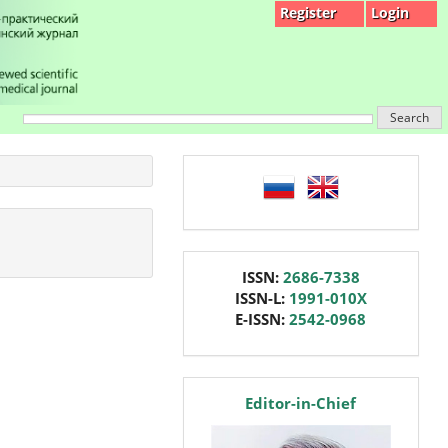
Register
Login
Search
language
issn
ISSN:
2686-7338
ISSN-L:
1991-010X
E-ISSN:
2542-0968
editor
Editor-in-Chief