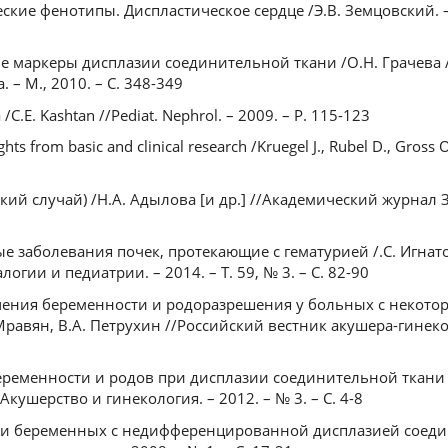
ские фенотипы. Диспластическое сердце /Э.В. Земцовский. – 
ие маркеры дисплазии соединительной ткани /О.Н. Грачева /
. – М., 2010. – С. 348-349
 /C.E. Kashtan //Pediat. Nephrol. – 2009. – Р. 115-123
ghts from basic and clinical research /Kruegel J., Rubel D., Gross 
ий случай) /Н.А. Адылова [и др.] //Академический журнал 
е заболевания почек, протекающие с гематурией /.С. Игнатов
гии и педиатрии. – 2014. – Т. 59, № 3. – С. 82-90
ечения беременности и родоразрешения у больных с некот
равян, В.А. Петрухин //Российский вестник акушера-гинеколо
еременности и родов при дисплазии соединительной ткани 
/Акушерство и гинекология. – 2012. – № 3. – С. 4-8
ни беременных с недифференцированной дисплазией соеди