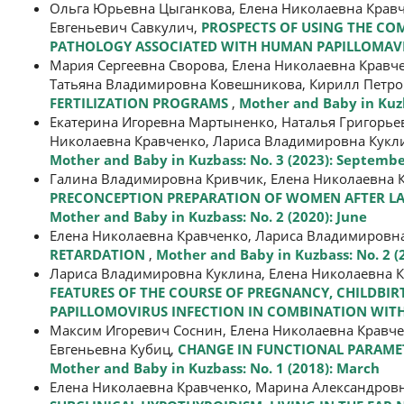
Ольга Юрьевна Цыганкова, Елена Николаевна Крав
Евгеньевич Савкулич,
PROSPECTS OF USING THE CO
PATHOLOGY ASSOCIATED WITH HUMAN PAPILLOMAV
Мария Сергеевна Сворова, Елена Николаевна Крав
Татьяна Владимировна Ковешникова, Кирилл Петро
FERTILIZATION PROGRAMS
,
Mother and Baby in Kuzb
Екатерина Игоревна Мартыненко, Наталья Григорье
Николаевна Кравченко, Лариса Владимировна Кукл
Mother and Baby in Kuzbass: No. 3 (2023): Septemb
Галина Владимировна Кривчик, Елена Николаевна К
PRECONCEPTION PREPARATION OF WOMEN AFTER LA
Mother and Baby in Kuzbass: No. 2 (2020): June
Елена Николаевна Кравченко, Лариса Владимировн
RETARDATION
,
Mother and Baby in Kuzbass: No. 2 (
Лариса Владимировна Куклина, Елена Николаевна К
FEATURES OF THE COURSE OF PREGNANCY, CHILDBI
PAPILLOMOVIRUS INFECTION IN COMBINATION WITH
Максим Игоревич Соснин, Елена Николаевна Кравче
Евгеньевна Кубиц,
CHANGE IN FUNCTIONAL PARAMET
Mother and Baby in Kuzbass: No. 1 (2018): March
Елена Николаевна Кравченко, Марина Александров