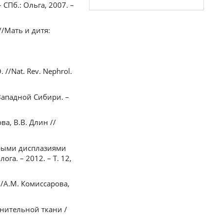
СПб.: Ольга, 2007. –
/Мать и дитя:
O. //Nat. Rev. Nephrol.
Западной Сибири. –
а, В.В. Длин //
орыми дисплазиями
га. – 2012. – Т. 12,
/А.М. Комиссарова,
нительной ткани /