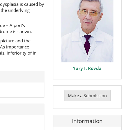
 dysplasia is caused by
s the underlying
ue – Alport's
ndrome is shown.
 picture and the
. As importance
, inferiority of in
Yury I. Rovda
Make
a
Make a Submission
Submission
Information