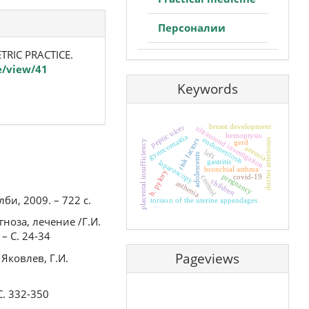
Персоналии
TRIC PRACTICE.
e/view/41
Keywords
breast development
peptic ulcer
ultrasound investigation
hemoptysis
gynecomastia
endometriosis
risk factors
ductus arteriosus
placental insufficiency
gerd
anemia
left
adolescents
gastritis
laparoscopy
bronchial asthma
h. pylory
pregnancy
covid-19
control
children
asthenia
би, 2009. – 722 с.
torsion of the uterine appendages
оза, лечение /Г.И.
– С. 24-34
Pageviews
Яковлев, Г.И.
С. 332-350