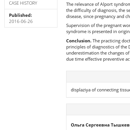
CASE HISTORY
The relevance of Alport syndrom
the difficulty of diagnosis, the 
Published:
disease, since pregnancy and chi
2016-06-26
Supervision of the pregnant woma
syndrome is presented in origin
Conclusion.
The practicing doct
principles of diagnostics of the
underestimation the changes of c
due time effective preventive act
displaziya of connecting tiss
Ольга Сергеевна Тышкев