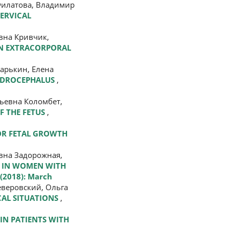
Филатова, Владимир
ERVICAL
вна Кривчик,
IN EXTRACORPORAL
арькин, Елена
HYDROCEPHALUS
,
ьевна Коломбет,
F THE FETUS
,
OR FETAL GROWTH
вна Задорожная,
S IN WOMEN WITH
 (2018): March
веровский, Ольга
CAL SITUATIONS
,
IN PATIENTS WITH