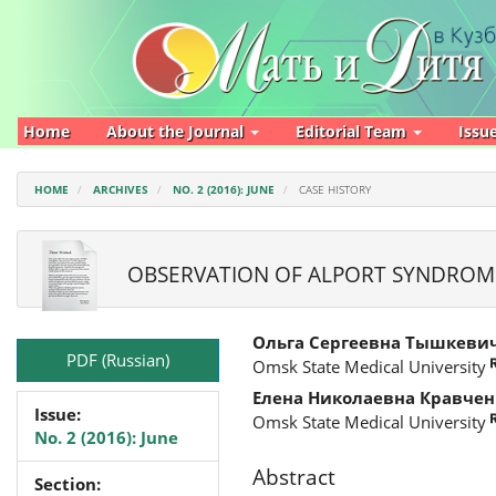
Main
Navigation
Main
Content
Sidebar
Home
About the Journal
Editorial Team
Issu
HOME
ARCHIVES
NO. 2 (2016): JUNE
CASE HISTORY
OBSERVATION OF ALPORT SYNDROME
Article
Main
Ольга Сергеевна Тышкеви
Sidebar
Article
PDF (Russian)
Omsk State Medical University
Content
Елена Николаевна Кравчен
Issue:
Omsk State Medical University
No. 2 (2016): June
Abstract
Section: