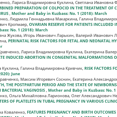
ченко, Лариса Владимировна Куклина, Светлана Ивановна 
MBINED PREPARATION OF COLPOCID IN THE TREATMENT OF C
IRUS
,
Mother and Baby in Kuzbass: No. 1 (2018): March
ченко, Людмила Геннадьевна Макаркина, Галина Владимиро
вич Кропмаер,
OVARIAN RESERVE FOR PATIENTS INCLUDED 
ass: No. 1 (2018): March
вна Жукова, Игорь Иванович Ларькин, Валерий Иванович Л
ина,
PERINATAL RISK FACTORS FOR FETAL AND NEONATAL 
er
равченко, Лариса Владимировна Куклина, Екатерина Валер
TE INDUCED ABORTION IN CONGENITAL MALFORMATIONS O
а Куклина, Галина Владимировна Кривчик,
RISK FACTORS F
2020): June
равченко, Максим Игоревич Соснин, Екатерина Александро
RTH, THE POSTPARTUM PERIOD AND THE STATE OF NEWBORN
 BACTERIAL VAGINOSIS
,
Mother and Baby in Kuzbass: No. 1
нко, Ольга Михайловна Ларионова, Олег Александрович Не
ERS OF PLATELETS IN TUBAL PREGNANCY IN VARIOUS CLINI
на Коваленко,
FEATURES PREGNANCY AND BIRTH OUTCOMES 