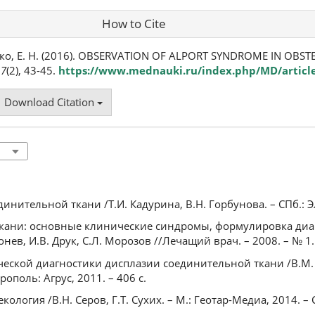
How to Cite
ко, Е. Н. (2016). OBSERVATION OF ALPORT SYNDROME IN OBSTE
17
(2), 43-45.
https://www.mednauki.ru/index.php/MD/articl
Download Citation
инительной ткани /Т.И. Кадурина, В.Н. Горбунова. – СПб.: Эл
кани: основные клинические синдромы, формулировка диагн
онев, И.В. Друк, С.Л. Морозов //Лечащий врач. – 2008. – № 1. 
еской диагностики дисплазии соединительной ткани /В.М. 
рополь: Агрус, 2011. – 406 с.
кология /В.Н. Серов, Г.Т. Сухих. – М.: Геотар-Медиа, 2014. – 