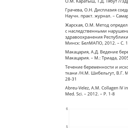
О.М. Каратыш, Т.Д. Тябут //Зд
Грачева, О.Н. Дисплазия сое
Научн. практ. журнал. – Самара,
Жарская, О.М. Метод опреде
с наследственными нарушени
здравоохранения Республики Бе
Минск: БелМАПО, 2012. – С. 
Макацария, А.Д. Ведение бе
Макацария. – М.: Триада, 2005.
Течение беременности и ис
ткани /Н.М. Шибельгут, В.Г. М
28-31
Abreu-Velez, A.M. Collagen IV i
Med. Sci. – 2012. – Р. 1-8
Downloads