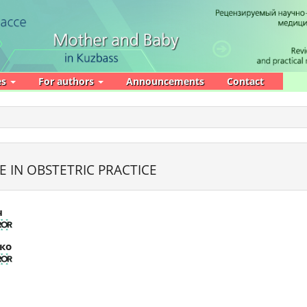
es
For authors
Announcements
Contact
 IN OBSTETRIC PRACTICE
ч
ко