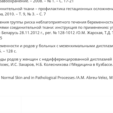
равоохранение. – 2008. – № 1. – С. 17-21
динительной ткани – профилактика гестационных осложнений
 2010. – Т. 9, № 3. – С. 7
ления группы риска неблагоприятного течения беременност
ями соединительной ткани: инструкция по применению: у
ларусь 28.11.2012 г., рег. № 128-1012 /О.М. Жарская, Т.Д. Т
15
ременности и родов у больных с мезенхимальными дисплази
 – 128 с.
ходы родов у женщин с недифференцированной дисплазией
озес, И.С. Захаров, Н.Б. Колесникова //Медицина в Кузбассе. –
n Normal Skin and in Pathological Processes /A.M. Abreu-Velez, M