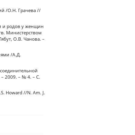
 /О.Н. Грачева //
и и родов у женщин
тв. Министерством
ябут, О.В. Чанова. –
ями /А.Д.
 соединительной
 2009. – № 4. – С.
.S. Howard //N. Am. J.