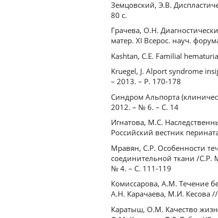
Земцовский, Э.В. Диспластиче
80 с.
Грачева, О.Н. Диагностическ
матер. XI Всерос. науч. форума
Kashtan, C.E. Familial hematuria
Kruegel, J. Alport syndrome insi
– 2013. – Р. 170-178
Синдром Альпорта (клиническ
2012. – № 6. – С. 14
Игнатова, М.С. Наследственны
Российский вестник перинатало
Мравян, С.Р. Особенности т
соединительной ткани /С.Р. М
№ 4. – С. 111-119
Комиссарова, А.М. Течение б
А.Н. Карачаева, М.И. Кесова /
Каратыш, О.М. Качество жиз