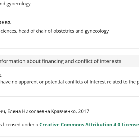
 and gynecology
енко,
sciences, head of chair of obstetrics and gynecology
nformation about financing and conflict of interests
p.
have no apparent or potential conflicts of interest related to the p
ич, Елена Николаевна Кравченко, 2017
s licensed under a
Creative Commons Attribution 4.0 License