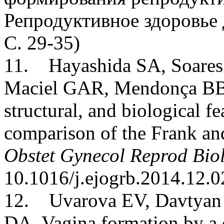
Репродуктивное здоровье 
С. 29-35)
11. Hayashida SA, Soares
Maciel GAR, Mendonça BB, 
structural, and biological f
comparison of the Frank an
Obstet Gynecol Reprod Biol
10.1016/j.ejogrb.2014.12.0
12. Uvarova EV, Davtyan
DA. Vagina formation by a 