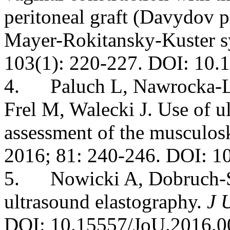
peritoneal graft (Davydov p
Mayer-Rokitansky-Kuster 
103(1): 220-227. DOI: 10.1
4. Paluch L, Nawrocka-La
Frel M, Walecki J. Use of u
assessment of the musculosk
2016; 81: 240-246. DOI: 
5. Nowicki A, Dobruch-So
ultrasound elastography.
J 
DOI: 10.15557/JoU.2016.0