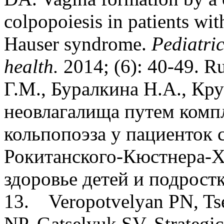
colpopoiesis in patients w
Hauser syndrome.
Pediatri
health.
2014; (6): 40-49. R
Г.М., Буралкина Н.А., Кр
неовлагалища путем комп
кольпопоэза у пациенток 
Рокитанского-Кюстнера-Х
здоровье детей и подрост
13. Veropotvelyan PN, Tse
NP, Gatselyuk SV. Strategic 