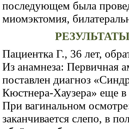
последующем была провед
миомэктомия, билатераль
РЕЗУЛЬТАТ
Пациентка Г., 36 лет, обр
Из анамнеза: Первичная а
поставлен диагноз «Синд
Кюстнера-Хаузера» еще в 
При вагинальном осмотре
заканчивается слепо, в по