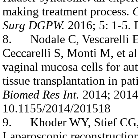
making treatment process.
G
Surg DGPW.
2016; 5: 1-5.
8. Nodale C, Vescarelli E
Ceccarelli S, Monti M, et a
vaginal mucosa cells for aut
tissue transplantation in 
Biomed Res Int.
2014; 2014
10.1155/2014/201518
9. Khoder WY, Stief CG,
Laparoscopic reconstruction