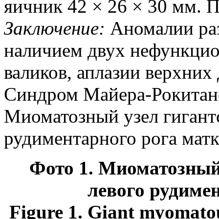
яичник 42 × 26 × 30 мм. 
Заключение:
Аномалии раз
наличием двух нефункц
валиков, аплазии верхних 
Синдром Майера-Рокитанс
Миоматозный узел гигант
рудиментарного рога матки 
Фото 1. Миоматозный
левого рудиме
Figure 1.
Giant myomatous