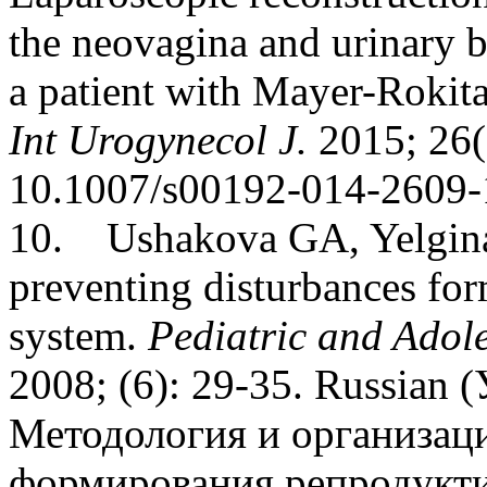
the neovagina and urinary b
a patient with Mayer-Roki
Int Urogynecol J.
2015; 26(
10.1007/s00192-014-2609-
10.
Ushakova GA, Yelgina
preventing disturbances form
system.
Pediatric and Adol
2008; (6): 29-35. Russian
(
Методология и организац
формирования репродукти