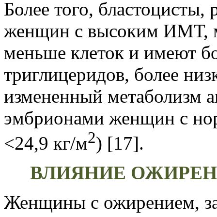
Более того, бластоцисты,
женщин с высоким ИМТ, м
меньше клеток и имеют б
триглицеридов, более низ
измененный метаболизм а
эмбрионами женщин с но
2
<24,9 кг/м
) [17].
ВЛИЯНИЕ ОЖИРЕН
Женщины с ожирением, з