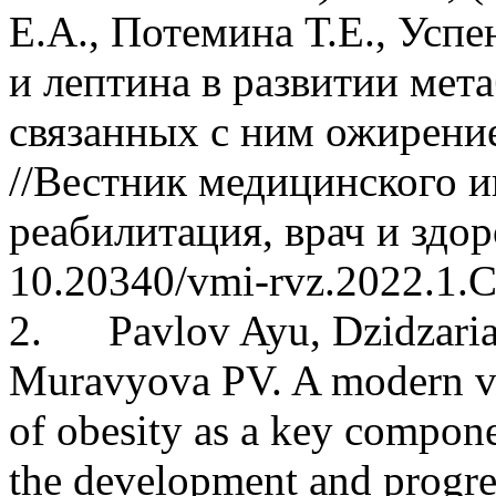
Е.А., Потемина Т.Е., Усп
и
лептина в развитии мет
связанных с ним ожирение
//Вестник медицинского и
реабилитация, врач и здор
10.20340/vmi-rvz.2022.1.
2.
Pavlov Ayu,
Dzidzari
Muravyova PV. A modern vi
of obesity as a key compon
the development and progre