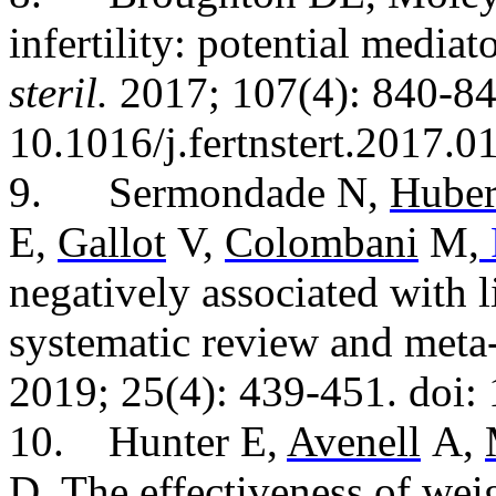
infertility: potential mediat
steril.
2017; 107(4): 840-84
10.1016/j.fertnstert.2017.0
9.
Sermondade N,
Huber
E,
Gallot
V,
Colombani
M,
negatively associated with l
systematic review and meta
2019; 25(4): 439-451. doi
10.
Hunter E,
Avenell
A,
D. The effectiveness of weig