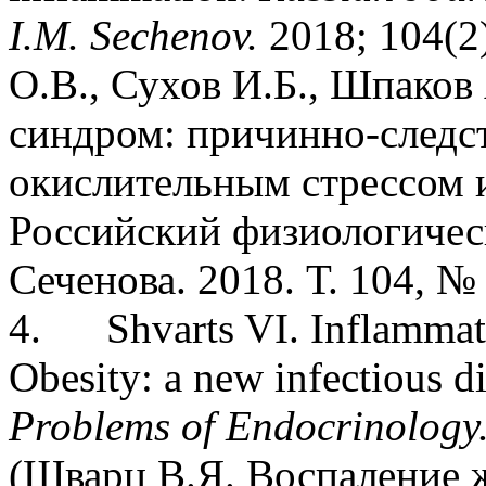
I.M. Sechenov.
2018; 104(2)
О.В., Сухов И.Б., Шпаков
синдром: причинно-след
окислительным стрессом 
Российский физиологичес
Сеченова. 2018. Т. 104, № 
4.
Shvarts VI. Inflammati
Obesity: a new infectious di
Problems of Endocrinology
(Шварц В.Я. Воспаление ж