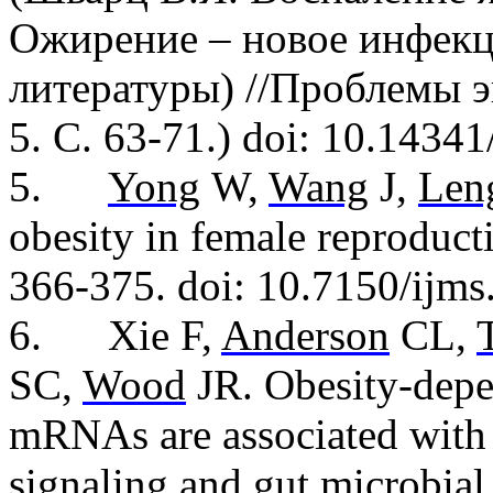
Ожирение – новое инфекц
литературы) //Проблемы э
5. С. 63-71.) doi: 10.1434
5.
Yong
W,
Wang
J,
Len
obesity in female reproduct
366-375. doi: 10.7150/ijm
6.
Xie F,
Anderson
CL,
SC,
Wood
JR. Obesity-depe
mRNAs are associated with 
signaling and gut microbia