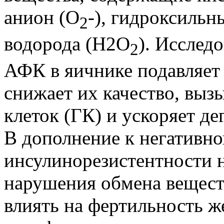
анион (O
-), гидроксильн
2
водорода (H2O
). Исслед
2
АФК в яичнике подавляет 
снижает их качество, выз
клеток (ГК) и ускоряет де
В дополнение к негативн
инсулинорезистентности н
нарушения обмена вещест
влиять на фертильность 