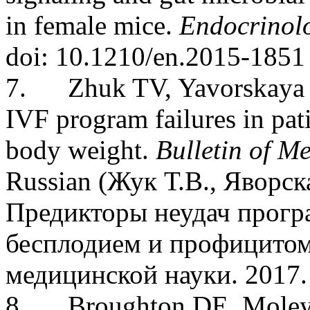
in female mice.
Endocrinol
doi: 10.1210/en.2015-1851
7.
Zhuk TV, Yavorskaya 
IVF program failures in pati
body weight.
Bulletin of M
Russian (
Жук Т.В., Яворск
Предикторы неудач прогр
бесплодием и профицитом
медицинской науки. 2017.
8.
Broughton DE, Moley